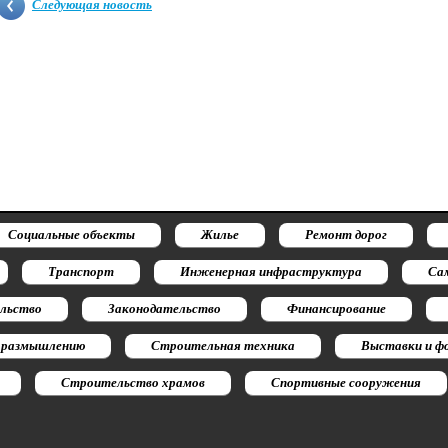
Следующая новость
Социальные объекты
Жилье
Ремонт дорог
Транспорт
Инженерная инфраструктура
Са
льство
Законодательство
Финансирование
 размышлению
Строительная техника
Выставки и ф
Строительство храмов
Спортивные сооружения