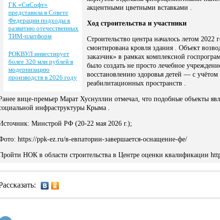
ГК «СиСофт»
акцентными цветными вставками .
представила в Совете
Федерации подходы к
Ход строительства и участники
развитию отечественных
ТИМ-платформ
Строительство центра началось летом 2022 г
смонтирована кровля здания . Объект воз
РОКВУЛ инвестирует
заказчик» в рамках комплексной госпрогра
более 320 млн рублей в
было создать не просто лечебное учреждени
модернизацию
восстановлению здоровья детей — с учётом 
производств в 2026 году
реабилитационных пространств .
Ранее вице-премьер Марат Хуснуллин отмечал, что подобные объекты я
социальной инфраструктуры Крыма .
Источник: Минстрой РФ (20-22 мая 2026 г.);
Фото: https://ppk-ez.ru/в-евпатории-завершается-оснащение-фе/
Пройти НОК в области строительства в Центре оценки квалификации https
Рассказать: