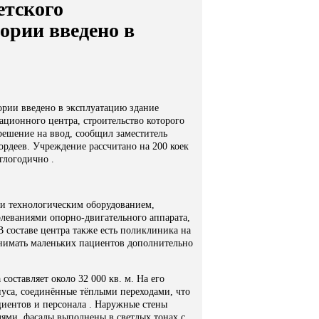
етского
ории введено в
рии введено в эксплуатацию здание
ационного центра, строительство которого
зрешение на ввод, сообщил заместитель
рдеев. Учреждение рассчитано на
200 коек
глогодично .
и технологическим оборудованием,
олеваниями опорно-двигательного аппарата,
 составе центра также есть
поликлиника на
инимать маленьких пациентов дополнительно
 составляет около
32 000 кв. м
. На его
уса, соединённые тёплыми переходами, что
иентов и персонала . Наружные стены
ями, фасады выполнены в светлых тонах с