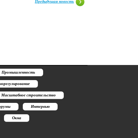
Предыдущая новость
Промышленность
морегулирование
Масштабное строительство
орумы
Интервью
Окна