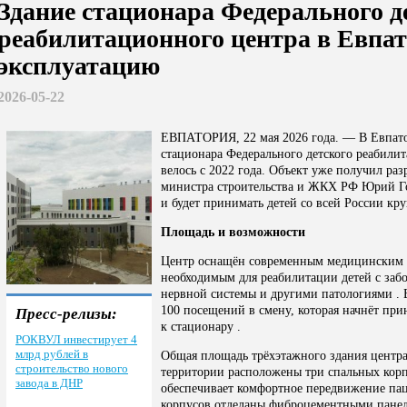
Здание стационара Федерального д
реабилитационного центра в Евпат
эксплуатацию
2026-05-22
ЕВПАТОРИЯ, 22 мая 2026 года.
— В Евпато
стационара Федерального детского реабилит
велось с 2022 года. Объект уже получил ра
министра строительства и ЖКХ РФ Юрий Го
и будет принимать детей со всей России кру
Площадь и возможности
Центр оснащён современным медицинским 
необходимым для реабилитации детей с заб
нервной системы и другими патологиями . В
100 посещений в смену
, которая начнёт пр
Пресс-релизы:
к стационару .
РОКВУЛ инвестирует 4
млрд рублей в
Общая площадь трёхэтажного здания центра
строительство нового
территории расположены три спальных корп
завода в ДНР
обеспечивает комфортное передвижение пац
корпусов отделаны фиброцементными панел