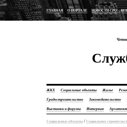
ГЛАВНАЯ
О ПОРТАЛЕ
НОВОСТИ СРО
НО
Четве
Служб
ЖКХ
Социальные объекты
Жилье
Ремо
Градостроительство
Законодательство
Выставки и форумы
Интервью
Архитект
/
Социальные объекты
Социальное строительс