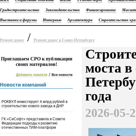
Градостроительство
Законодательство
Финансирование
Масшта
Выставки и форумы
Интервью
Архитектура
Строительство хра
/
Ремонт дорог
Ремонт дорог в Санкт-Петербурге
Строите
Приглашаем СРО к публикации
моста в
своих материалов!
/
Добавить новости
Все новости
Петербу
Новости компаний
года
РОКВУЛ инвестирует 4 млрд рублей в
строительство нового завода в ДНР
2026-05-
ГК «СиСофт» представила в Совете
Федерации подходы к развитию
отечественных ТИМ-платформ