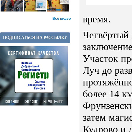
время.
Всё видео
Четвёртый 
ПОДПИСАТЬСЯ НА РАССЫЛКУ
заключение
Участок пр
Луч до раз
протяжённ
более 14 к
Фрунзенски
затем маги
Кудрово и 