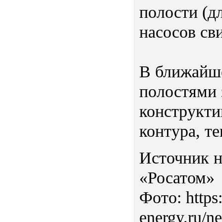
полости (д
насосов св
В ближайше
полостями 
конструкти
контура, т
Источник н
«Росатом»
Фото: https
energy.ru/n