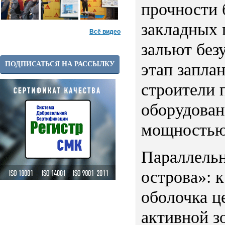
прочности 
закладных 
Всё видео
зальют без
ПОДПИСАТЬСЯ НА РАССЫЛКУ
этап запла
строители 
оборудован
мощностью
Параллельн
острова»: 
оболочка ц
активной з