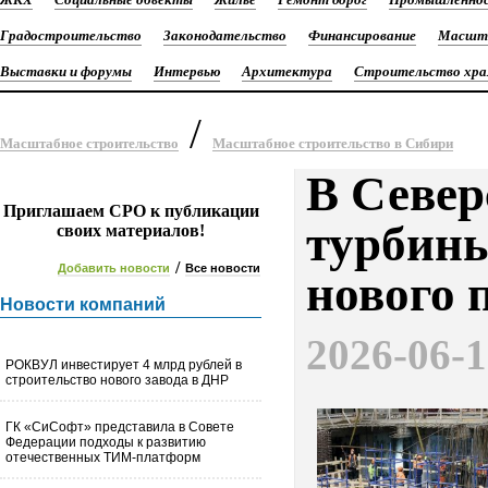
Градостроительство
Законодательство
Финансирование
Масшта
Выставки и форумы
Интервью
Архитектура
Строительство хра
/
Масштабное строительство
Масштабное строительство в Сибири
В Север
Приглашаем СРО к публикации
турбины
своих материалов!
/
Добавить новости
Все новости
нового 
Новости компаний
2026-06-
РОКВУЛ инвестирует 4 млрд рублей в
строительство нового завода в ДНР
ГК «СиСофт» представила в Совете
Федерации подходы к развитию
отечественных ТИМ-платформ